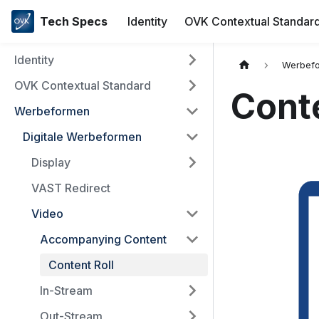
Tech Specs
Identity
OVK Contextual Standar
Identity
Werbef
OVK Contextual Standard
Conte
Werbeformen
Digitale Werbeformen
Display
VAST Redirect
Video
Accompanying Content
Content Roll
In-Stream
Out-Stream