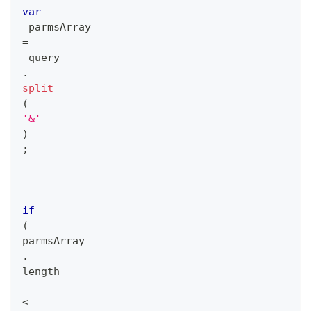
var
 parmsArray 
=
 query
.
split
(
'&'
)
;
if
(
parmsArray
.
length
<=