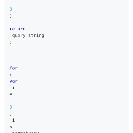
0
)
return
 query_string
;
for
(
var
 i 
=
0
;
 i 
<