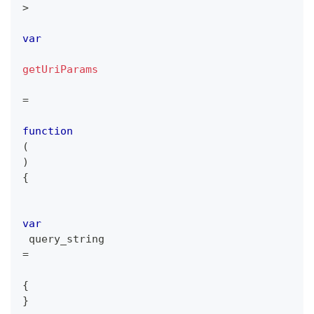
>
var
getUriParams
=
function
(
)
{
var
 query_string 
=
{
}