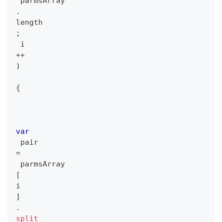
 parmsArray
.
length
;
 i
++
)
{
var
 pair 
=
 parmsArray
[
i
]
.
split