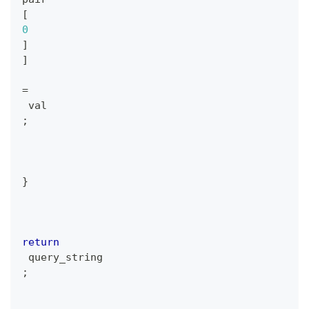
[
0
]
]
=
 val
;
}
return
 query_string
;