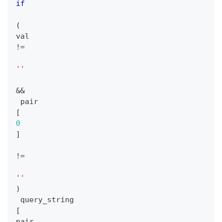
if
(
val 
!=
''
&&
 pair
[
0
]
!=
''
)
 query_string
[
pair