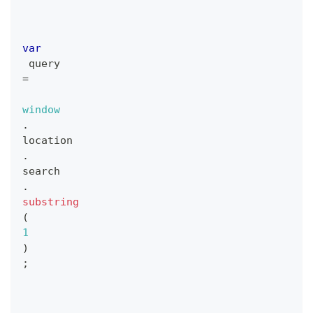
var
 query 
=
window
.
location
.
search
.
substring
(
1
)
;