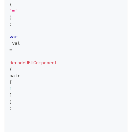
(
'='
)
;
var
 val 
=
decodeURIComponent
(
pair
[
1
]
)
;